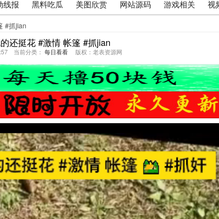
动线报
黑料吃瓜
美图欣赏
网站源码
游戏相关
视
#抓jian
还挺花 #激情 帐篷 #抓jian
05:57 当前分类：
每日看看
版权：老表资源网