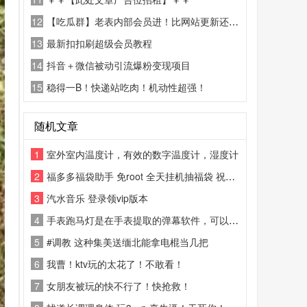
12
【吃瓜群】老表内部会员进！比网站更新还精彩！
13
最新扣扣刷超级会员教程
14
抖音＋微信被动引流爆粉变现项目
15
稳得一B！快递站吃肉！机动性超强！
随机文章
1
室外室内温度计，有效的数字温度计，湿度计
2
福多多福袋助手 免root 全天挂机抽福袋 祝你早日抽到苹果17ProMax
3
汽水音乐 登录领vip版本
4
手表跑马灯是在手表提取的弹幕软件，可以设置字体颜色形状等等~
5
#调教 这种集美送缅北能拿电棍当几把
6
我曹！ktv玩的太花了！不敢看！
7
女朋友被玩的快不行了！快抢救！