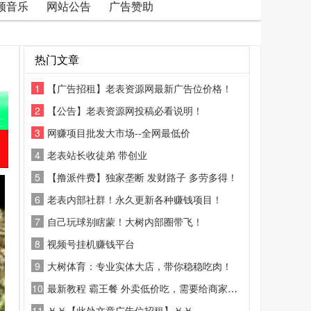
频音乐
网站公告
广告赞助
热门文章
1
【广告招租】老表资源网最新广告位价格！
2
【公告】老表资源网投稿必看说明！
3
网赚项目批发大市场--全网最低价
4
老表站长收徒弟 带创业
5
【撸派件费】独家垄断 发财路子 多劳多得！
6
老表内部社群！永久更新各种赚钱项目！
7
自己玩球别瞎蒙！大树内部圈带飞！
8
视频号挂机赚钱平台
9
大树体育：专业实体大店，带你稳稳吃肉！
10
最新教程 霸王餐 外卖低价吃，需要给商家好评
11
￥￥【此处文章广告位招租】￥￥