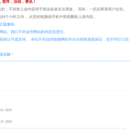
，软件，活动，资讯！
目的；不得将上述内容用于商业或者非法用途， 否则，一切后果请用户自负。
24个小时之内 ，从您的电脑或手机中彻底删除上述内容。
正版服务。
些网站。我们不对这些网站的内容负责任。
容的认可或支持。 本站不对这些链接网站作出任何陈述或保证，也不对它们负
敬请谅解！
址 (选填)
页 (选填)