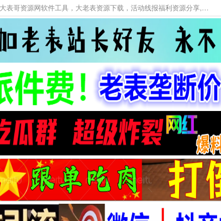
本网站提供资源工具下载，大老表资源工具，大表哥资源网软件工具，大老表资源下载，活动线报福利资源分享,活动线报，大型网游经典游戏，网络热门技术游戏辅助交流与分享。