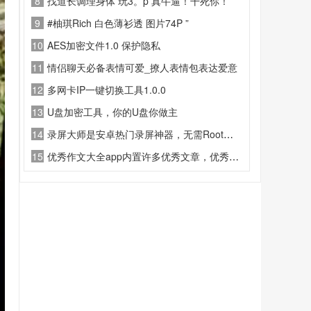
8
找道长调理身体 玩3。p 真牛逼！干死你！
9
#柚琪Rich 白色薄衫透 图片74P ”
10
AES加密文件1.0 保护隐私
11
情侣聊天必备表情可爱_撩人表情包表达爱意
12
多网卡IP一键切换工具1.0.0
13
U盘加密工具，你的U盘你做主
14
录屏大师是安卓热门录屏神器，无需Root、无时长限制、无水印。支持1080P/60fps高清录
15
优秀作文大全app内置许多优秀文章，优秀作文，都快把我看哭了这一块