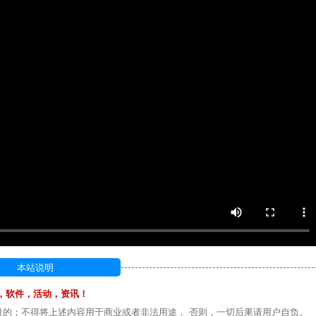
本站说明
，软件，活动，资讯！
目的；不得将上述内容用于商业或者非法用途， 否则，一切后果请用户自负。