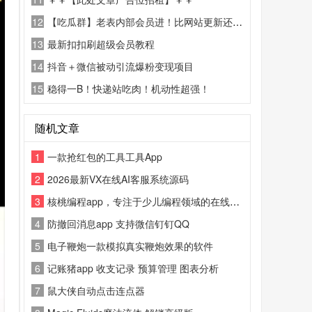
12
【吃瓜群】老表内部会员进！比网站更新还精彩！
13
最新扣扣刷超级会员教程
14
抖音＋微信被动引流爆粉变现项目
15
稳得一B！快递站吃肉！机动性超强！
随机文章
1
一款抢红包的工具工具App
2
2026最新VX在线AI客服系统源码
3
核桃编程app，专注于少儿编程领域的在线教育品牌，专为平板用户匠心打造的移动少儿编程学习平台
4
防撤回消息app 支持微信钉钉QQ
5
电子鞭炮一款模拟真实鞭炮效果的软件
6
记账猪app 收支记录 预算管理 图表分析
7
鼠大侠自动点击连点器