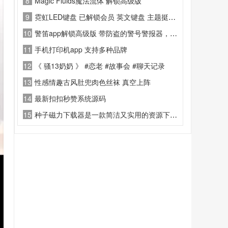
8
Magic Fluids魔法流体 解锁高级版
9
霓虹LED键盘 已解锁会员 英文键盘 主题挺多的
10
警笛app解锁高级版 带防盗的警号警报器，警号铃声和带声音的闪光灯
11
手机打印机app 支持多种品牌
12
《 骚13奶奶 》 #恋老 #故事会 #聊天记录
13
性感情趣古风肚兜肉色丝袜 真空上阵
14
最新扣扣秒赞系统源码
15
种子磁力下载器是一款简洁又实用的资源下载软件