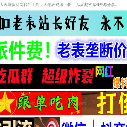
本网站提供资源工具下载，大老表资源工具，大表哥资源网软件工具，大老表资源下载，活动线报福利资源分享,活动线报，大型网游经典游戏，网络热门技术游戏辅助交流与分享。