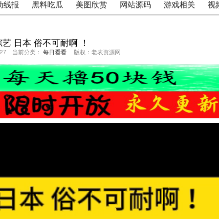
动线报
黑料吃瓜
美图欣赏
网站源码
游戏相关
视
综艺 日本 俗不可耐啊 ！
40:27 当前分类：
每日看看
版权：老表资源网