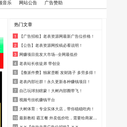
频音乐
网站公告
广告赞助
热门文章
1
【广告招租】老表资源网最新广告位价格！
2
【公告】老表资源网投稿必看说明！
3
网赚项目批发大市场--全网最低价
4
老表站长收徒弟 带创业
5
【撸派件费】独家垄断 发财路子 多劳多得！
6
老表内部社群！永久更新各种赚钱项目！
7
自己玩球别瞎蒙！大树内部圈带飞！
8
视频号挂机赚钱平台
9
大树体育：专业实体大店，带你稳稳吃肉！
10
最新教程 霸王餐 外卖低价吃，需要给商家好评
11
￥￥【此处文章广告位招租】￥￥