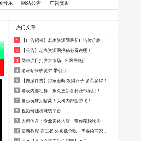
频音乐
网站公告
广告赞助
热门文章
1
【广告招租】老表资源网最新广告位价格！
2
【公告】老表资源网投稿必看说明！
3
网赚项目批发大市场--全网最低价
4
老表站长收徒弟 带创业
5
【撸派件费】独家垄断 发财路子 多劳多得！
6
老表内部社群！永久更新各种赚钱项目！
7
自己玩球别瞎蒙！大树内部圈带飞！
8
视频号挂机赚钱平台
9
大树体育：专业实体大店，带你稳稳吃肉！
10
最新教程 霸王餐 外卖低价吃，需要给商家好评
11
￥￥【此处文章广告位招租】￥￥