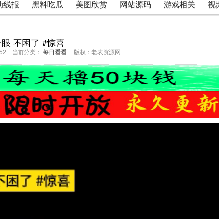
动线报
黑料吃瓜
美图欣赏
网站源码
游戏相关
视
眼 不困了 #惊喜
01:52 当前分类：
每日看看
版权：老表资源网