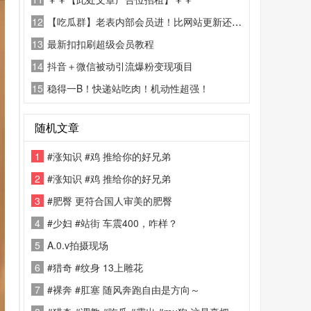
12
【吃瓜群】老表内部会员进！比网站更新还精彩！
13
最新扣扣刷超级会员教程
14
抖音＋微信被动引流爆粉变现项目
15
稳得一B！快递站吃肉！机动性超强！
随机文章
1
#涨知识 #鸡 推给你的好兄弟
2
#涨知识 #鸡 推给你的好兄弟
3
#肥臀 更符合国人审美的肥臀
4
#少妇 #站街 车震400，咋样？
5
A.0.v拍摄现场
6
#猎奇 #纹身 13上雕花
7
#裸奔 #肛塞 随风奔跑自由是方向～