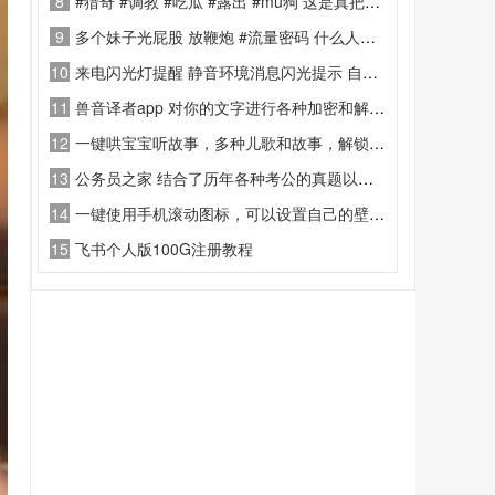
8
#猎奇 #调教 #吃瓜 #露出 #mu狗 这是真把妹子绑成狗了
9
多个妹子光屁股 放鞭炮 #流量密码 什么人爱看 ？
10
来电闪光灯提醒 静音环境消息闪光提示 自定义闪光节奏通知工具
11
兽音译者app 对你的文字进行各种加密和解密和混淆
12
一键哄宝宝听故事，多种儿歌和故事，解锁永久会员
13
公务员之家 结合了历年各种考公的真题以及笔试和面试已解锁永久会员，公务员考公，学者必备
14
一键使用手机滚动图标，可以设置自己的壁纸等功能，然后让自己的图标滚动起来，内置测谎仪
15
飞书个人版100G注册教程