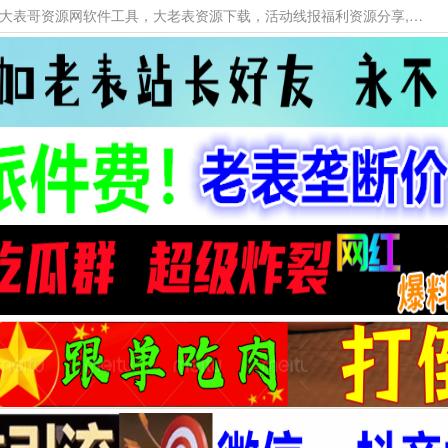
本网站提供资源工具下载，大老表资源工具，大表哥资源网软件工具，大老表资源下载，活动线报福利资源分享,活动线报，大型网游经典游戏，网络热门技术游戏辅助交流与分享。