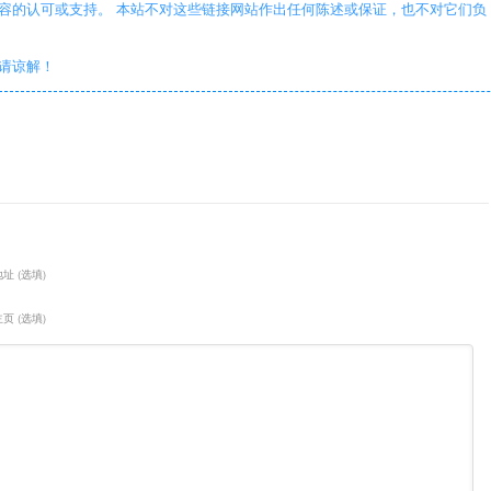
容的认可或支持。 本站不对这些链接网站作出任何陈述或保证，也不对它们负
敬请谅解！
址 (选填)
页 (选填)