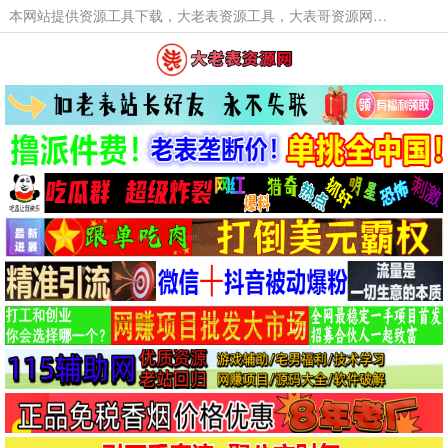
本网站提供资源工具下载，大老表资源工具，大表哥资源网软件工具，大老表资源下载，活动线报福利资源分享,活动线报，大型网游经典游戏，网络热门技术游戏辅助交流与分享。