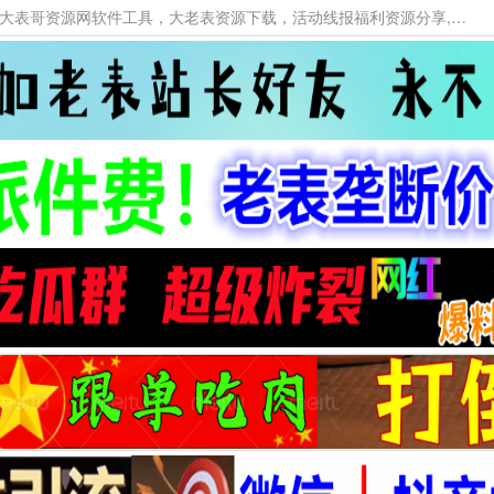
本网站提供资源工具下载，大老表资源工具，大表哥资源网软件工具，大老表资源下载，活动线报福利资源分享,活动线报，大型网游经典游戏，网络热门技术游戏辅助交流与分享。