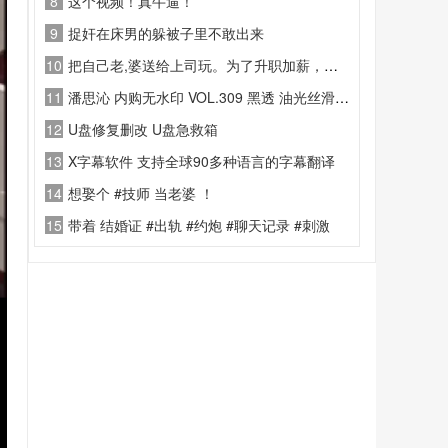
8
这个视频！真牛逼！
9
捉奸在床男的躲被子里不敢出来
10
把自己老,婆送给上司玩。为了升职加薪，这视,频对话太炸,裂了!!
11
潘思沁 内购无水印 VOL.309 黑透 油光丝滑连体丝袜
12
U盘修复删改 U盘急救箱
13
X字幕软件 支持全球90多种语言的字幕翻译
14
想娶个 #技师 当老婆 ！
15
带着 结婚证 #出轨 #约炮 #聊天记录 #刺激