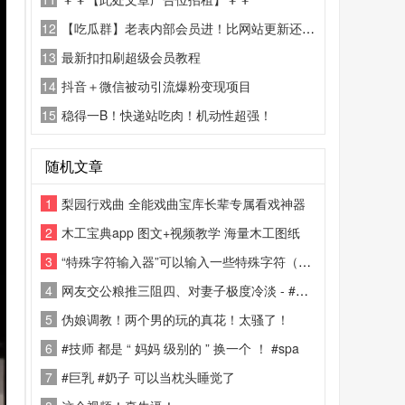
12
【吃瓜群】老表内部会员进！比网站更新还精彩！
13
最新扣扣刷超级会员教程
14
抖音＋微信被动引流爆粉变现项目
15
稳得一B！快递站吃肉！机动性超强！
随机文章
1
梨园行戏曲 全能戏曲宝库长辈专属看戏神器
2
木工宝典app 图文+视频教学 海量木工图纸
3
“特殊字符输入器”可以输入一些特殊字符（如：★◎℃等等）
4
网友交公粮推三阻四、对妻子极度冷淡 - #聊天记录 真假自辩 #约炮
5
伪娘调教！两个男的玩的真花！太骚了！
6
#技师 都是 “ 妈妈 级别的 ” 换一个 ！ #spa
7
#巨乳 #奶子 可以当枕头睡觉了