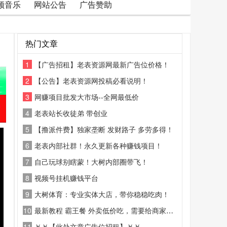
频音乐
网站公告
广告赞助
热门文章
1
【广告招租】老表资源网最新广告位价格！
2
【公告】老表资源网投稿必看说明！
3
网赚项目批发大市场--全网最低价
4
老表站长收徒弟 带创业
5
【撸派件费】独家垄断 发财路子 多劳多得！
6
老表内部社群！永久更新各种赚钱项目！
7
自己玩球别瞎蒙！大树内部圈带飞！
8
视频号挂机赚钱平台
9
大树体育：专业实体大店，带你稳稳吃肉！
10
最新教程 霸王餐 外卖低价吃，需要给商家好评
11
￥￥【此处文章广告位招租】￥￥