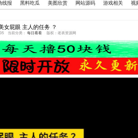
动线报
黑料吃瓜
美图欣赏
网站源码
游戏相关
视
炸美女屁眼 主人的任务 ？
58:05 当前分类：
每日看看
版权：老表资源网