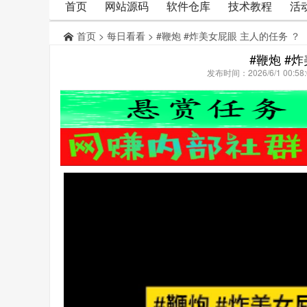
首页
网站源码
软件仓库
技术教程
活
首页
>
每日看看
> #鞭炮 #炸美女屁眼 主人的任务 ？
#鞭炮 #
发布时间：2026/6/1 00: