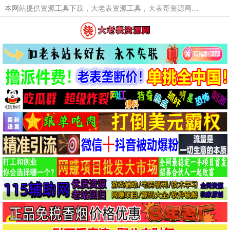
本网站提供资源工具下载，大老表资源工具，大表哥资源网软件工具，大老表资源下载，活动线报福利资源分享,活动线报，大型网游经典游戏，网络热门技术游戏辅助交流与分享。