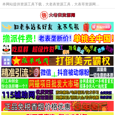
本网站提供资源工具下载，大老表资源工具，大表哥资源网软件工具，大老表资源下载，活动线报福利资源分享,活动线报，大型网游经典游戏，网络热门技术游戏辅助交流与分享。