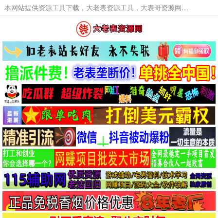
本网站提供资源工具下载，大老表资源工具，大表哥资源网软件工具，大老表资源下载，活动线报福利资源分享,活动线报，大型网游经典游戏，网络热门技术游戏辅助交流与分享。