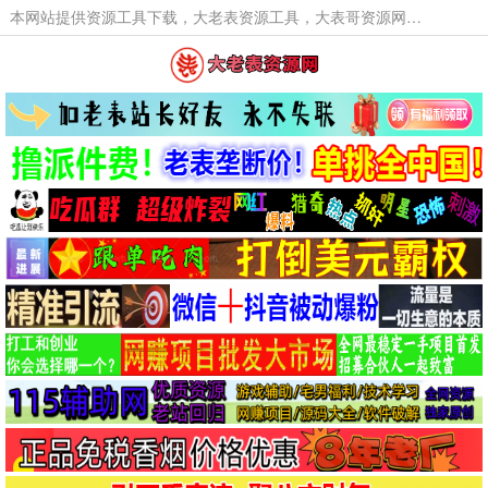
本网站提供资源工具下载，大老表资源工具，大表哥资源网软件工具，大老表资源下载，活动线报福利资源分享,活动线报，大型网游经典游戏，网络热门技术游戏辅助交流与分享。