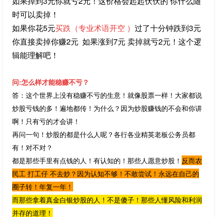
如果掉到3元你就亏2元！这价格会起起伏伏的 你什么随
时可以卖掉！
如果你花5元
买跌（专业术语开空 ）
过了十分钟跌到3元
你直接卖掉你赚2元 如果涨到7元 卖掉就亏2元！这个逻
辑能理解吧！
问:怎么样才能稳赚不亏？
答：这个世界上没有稳赚不亏的生意！就像股票一样！大家都说
炒股亏钱的多！遍地都传！为什么？因为炒股赚钱的不会和你讲
啊！只有亏的才会讲！
再问一句！炒股的都是什么人呢？各行各业精英老板公务员都
有！对不对？
都是
那些手里有点钱的人
！有认知的！那些人愿意炒股！
反而农
民工 打工仔 不去炒？因为认知不够！不敢尝试！永远在自己的
圈子转！年复一年！
而那些拿着真金白银炒股的人！不是傻子！那些人懂风险和利润
并存的道理！