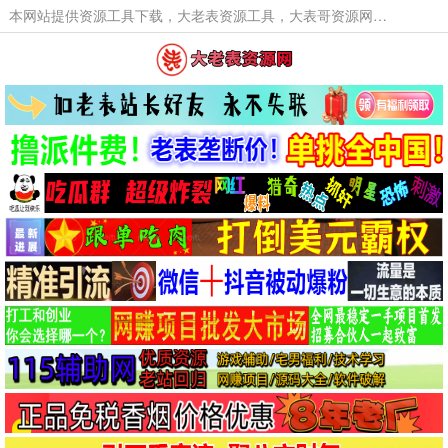
本网站提供资源工具下载，大老表资源工具，大表哥资源网软件工具，大老表资源下载，活动线报福利资源分享,活动线报，大型网游经典游戏，网络热门技术游戏辅助交流与分享。